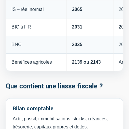
IS – réel normal
2065
2050
BIC à l’IR
2031
2033
BNC
2035
2035
Bénéfices agricoles
2139 ou 2143
Anne
Que contient une liasse fiscale ?
Bilan comptable
Actif, passif, immobilisations, stocks, créances,
trésorerie, capitaux propres et dettes.