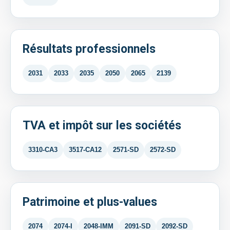
Résultats professionnels
2031
2033
2035
2050
2065
2139
TVA et impôt sur les sociétés
3310-CA3
3517-CA12
2571-SD
2572-SD
Patrimoine et plus-values
2074
2074-I
2048-IMM
2091-SD
2092-SD