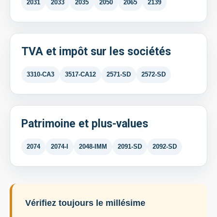
2031
2033
2035
2050
2065
2139
TVA et impôt sur les sociétés
3310-CA3
3517-CA12
2571-SD
2572-SD
Patrimoine et plus-values
2074
2074-I
2048-IMM
2091-SD
2092-SD
Vérifiez toujours le millésime