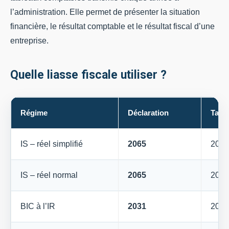
l’administration. Elle permet de présenter la situation
financière, le résultat comptable et le résultat fiscal d’une
entreprise.
Quelle liasse fiscale utiliser ?
Régime
Déclaration
Tabl
IS – réel simplifié
2065
2033
IS – réel normal
2065
2050
BIC à l’IR
2031
2033