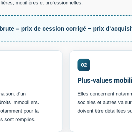
ières, mobilières et professionnelles.
brute = prix de cession corrigé − prix d’acquisi
02
Plus-values mobil
maison, d’un
Elles concernent notamme
droits immobiliers.
sociales et autres valeu
 notamment pour la
doivent être détaillées s
ns sont remplies.