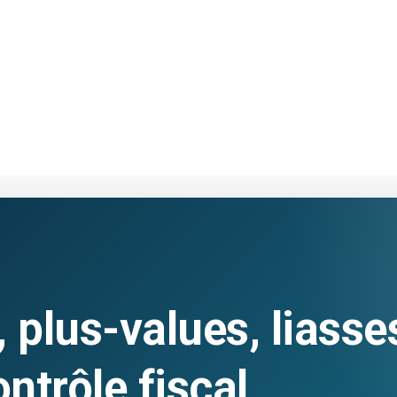
 plus-values, liasse
ontrôle fiscal