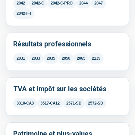
2042
2042-C
2042-C-PRO
2044
2047
2042-IFI
Résultats professionnels
2031
2033
2035
2050
2065
2139
TVA et impôt sur les sociétés
3310-CA3
3517-CA12
2571-SD
2572-SD
Patrimoine et plus-values