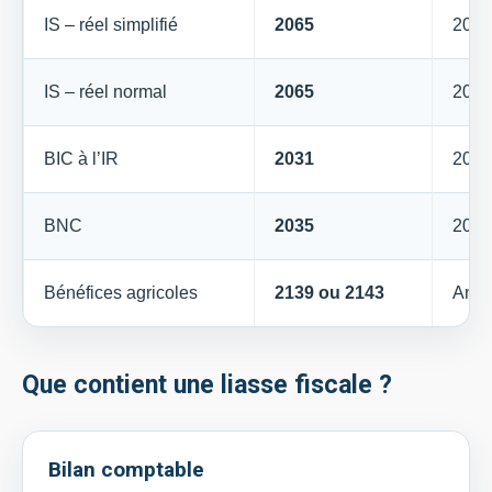
IS – réel simplifié
2065
2033
IS – réel normal
2065
2050
BIC à l’IR
2031
2033
BNC
2035
2035
Bénéfices agricoles
2139 ou 2143
Anne
Que contient une liasse fiscale ?
Bilan comptable