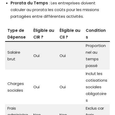
Prorata du Temps
: Les entreprises doivent
calculer au prorata les coûts pour les missions
partagées entre différentes activités.
Type de
Éligible au
Éligible au
Condition
Dépense
CIR ?
CII ?
s
Proportion
Salaire
nel au
Oui
Oui
brut
temps
passé
Inclut les
cotisations
Charges
Oui
Oui
sociales
sociales
obligatoire
s
Frais
Exclus car
administra
Non
Non
frais