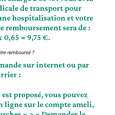
icale de transport pour
une hospitalisation et votre
tre remboursement sera de :
x 0,65 = 9,75 €.
re remboursé ?
emande sur internet ou par
rrier :
us est proposé, vous pouvez
en ligne sur
le compte ameli
,
rches » > « Demander le