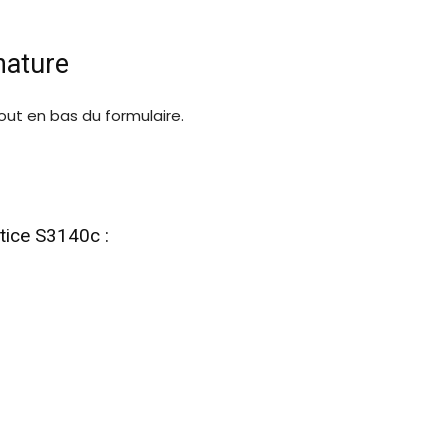
nature
out en bas du formulaire.
notice S3140c :