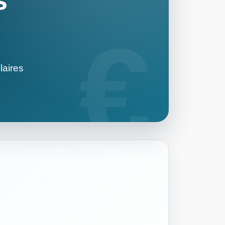
s
laires