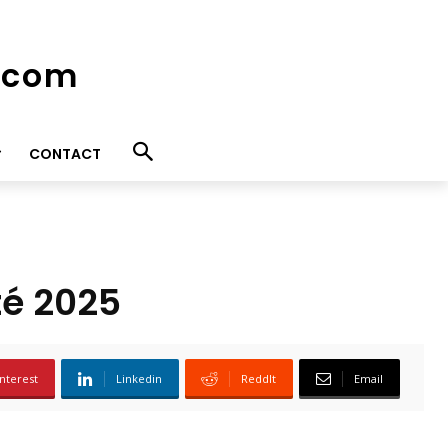
e.com
CONTACT
té 2025
nterest
Linkedin
ReddIt
Email