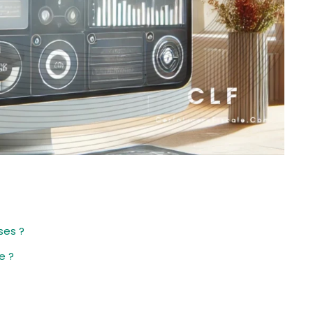
ses ?
e ?