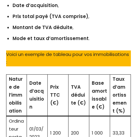
Date d’acquisition
,
Prix total payé (TVA comprise)
,
Montant de TVA déduite
,
Mode et taux d’amortissement
.
Voici un exemple de tableau pour vos immobilisations
:
Natur
Taux
Date
Base
e de
Prix
TVA
d’am
d’acq
amort
l’imm
TTC
dédui
ortiss
uisitio
issabl
obilis
(€)
te (€)
emen
n
e (€)
ation
t (%)
Ordina
teur
01/03/
1 200
200
1 000
33,33
porta
2023