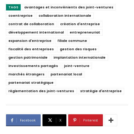
TAGS
avantages et inconvénients des joint-ventures
coentreprise
collaboration internationale
contrat de collaboration
création d'entreprise
développement international
entrepreneuriat
expansion d'entreprise
filiale commune
fiscalité des entreprises
gestion des risques
gestion patrimoniale
implantation internationale
investissements partagés
joint-venture
marchés étrangers
partenariat local
partenariat stratégique
réglementation des joint-ventures
stratégie d'entreprise
Facebook
X
Pinterest