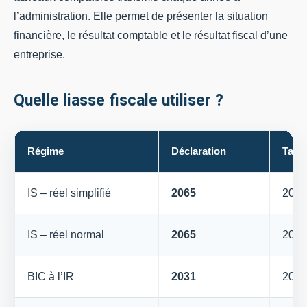
l’administration. Elle permet de présenter la situation
financière, le résultat comptable et le résultat fiscal d’une
entreprise.
Quelle liasse fiscale utiliser ?
Régime
Déclaration
Tabl
IS – réel simplifié
2065
2033
IS – réel normal
2065
2050
BIC à l’IR
2031
2033