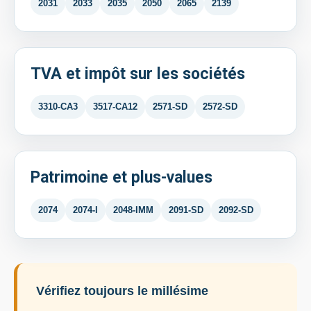
2031
2033
2035
2050
2065
2139
TVA et impôt sur les sociétés
3310-CA3
3517-CA12
2571-SD
2572-SD
Patrimoine et plus-values
2074
2074-I
2048-IMM
2091-SD
2092-SD
Vérifiez toujours le millésime