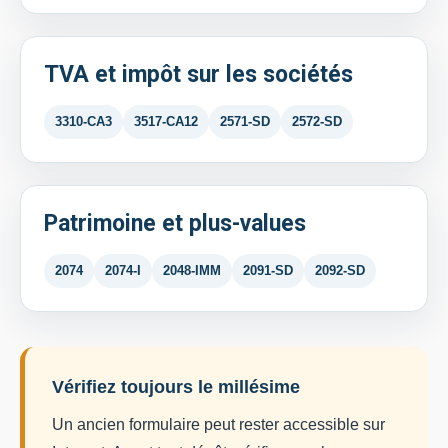
TVA et impôt sur les sociétés
3310-CA3
3517-CA12
2571-SD
2572-SD
Patrimoine et plus-values
2074
2074-I
2048-IMM
2091-SD
2092-SD
Vérifiez toujours le millésime
Un ancien formulaire peut rester accessible sur