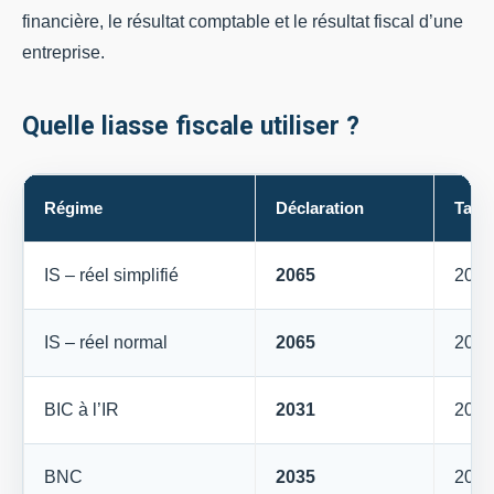
financière, le résultat comptable et le résultat fiscal d’une
entreprise.
Quelle liasse fiscale utiliser ?
Régime
Déclaration
Tabl
IS – réel simplifié
2065
2033
IS – réel normal
2065
2050
BIC à l’IR
2031
2033
BNC
2035
2035