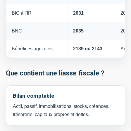
BIC à l’IR
2031
2033
BNC
2035
2035
Bénéfices agricoles
2139 ou 2143
Anne
Que contient une liasse fiscale ?
Bilan comptable
Actif, passif, immobilisations, stocks, créances,
trésorerie, capitaux propres et dettes.