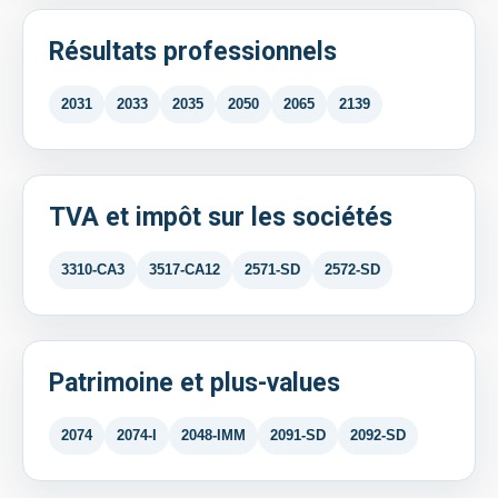
Résultats professionnels
2031
2033
2035
2050
2065
2139
TVA et impôt sur les sociétés
3310-CA3
3517-CA12
2571-SD
2572-SD
Patrimoine et plus-values
2074
2074-I
2048-IMM
2091-SD
2092-SD