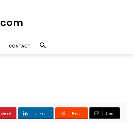
e.com
CONTACT
nterest
Linkedin
ReddIt
Email