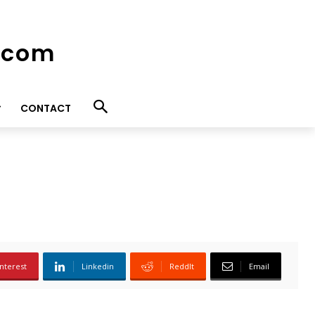
e.com
CONTACT
nterest
Linkedin
ReddIt
Email