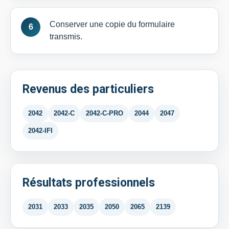
Conserver une copie du formulaire
transmis.
Revenus des particuliers
2042
2042-C
2042-C-PRO
2044
2047
2042-IFI
Résultats professionnels
2031
2033
2035
2050
2065
2139