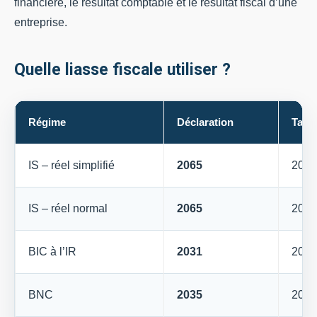
financière, le résultat comptable et le résultat fiscal d’une
entreprise.
Quelle liasse fiscale utiliser ?
Régime
Déclaration
Tabl
IS – réel simplifié
2065
2033
IS – réel normal
2065
2050
BIC à l’IR
2031
2033
BNC
2035
2035