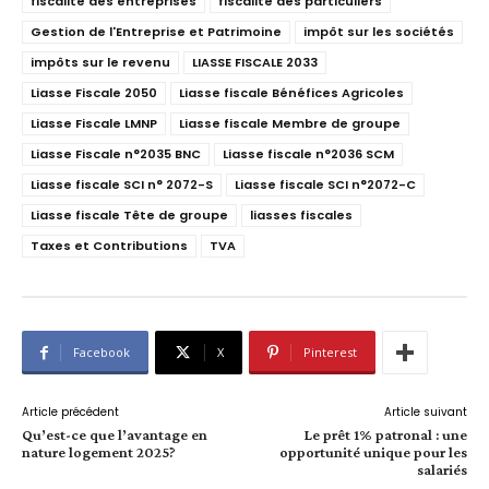
fiscalité des entreprises
fiscalité des particuliers
Gestion de l'Entreprise et Patrimoine
impôt sur les sociétés
impôts sur le revenu
LIASSE FISCALE 2033
Liasse Fiscale 2050
Liasse fiscale Bénéfices Agricoles
Liasse Fiscale LMNP
Liasse fiscale Membre de groupe
Liasse Fiscale n°2035 BNC
Liasse fiscale n°2036 SCM
Liasse fiscale SCI n° 2072-S
Liasse fiscale SCI n°2072-C
Liasse fiscale Tête de groupe
liasses fiscales
Taxes et Contributions
TVA
Facebook
X
Pinterest
Article précédent
Article suivant
Qu’est-ce que l’avantage en
Le prêt 1% patronal : une
nature logement 2025?
opportunité unique pour les
salariés