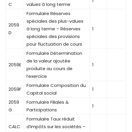
1
C
values à long terme
Formulaire Réserves
spéciales des plus-values
2059
à long terme – Réserves
1
D
spéciales des provisions
pour fluctuation de cours
Formulaire Détermination
de la valeur ajoutée
2059E
1
produite au cours de
l’exercice
Formulaire Composition du
2059F
1
Capital social
2059
Formulaire Filiales &
1
G
Participations
Formulaire Taux réduit
CALC
d’impôts sur les sociétés –