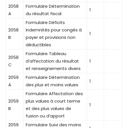
2058
Formulaire Détermination
1
A
du résultat fiscal
Formulaire Déficits
2058
indemnités pour congés à
1
B
payer et provisions non
déductibles
Formulaire Tableau
2058
d’affectation du résultat
1
C
et renseignements divers
2059
Formulaire Détermination
1
A
des plus et moins values
Formulaire Affectation des
2059
plus values à court terme
1
B
et des plus values de
fusion ou d’apport
2059
Formulaire Suivi des moins