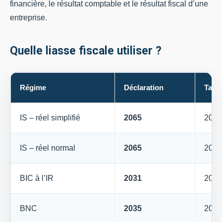
financière, le résultat comptable et le résultat fiscal d’une
entreprise.
Quelle liasse fiscale utiliser ?
Régime
Déclaration
Tabl
IS – réel simplifié
2065
2033
IS – réel normal
2065
2050
BIC à l’IR
2031
2033
BNC
2035
2035