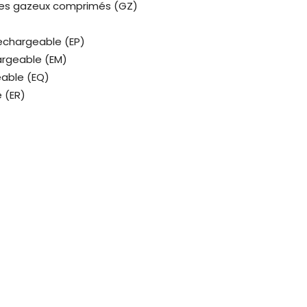
res gazeux comprimés (GZ)
rechargeable (EP)
argeable (EM)
eable (EQ)
 (ER)