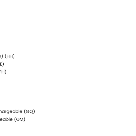
e) (HH)
E)
PH)
chargeable (GQ)
geable (GM)