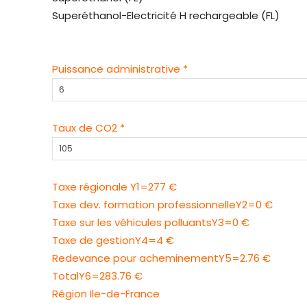
Superéthanol-Electricité H rechargeable (FL)
Puissance administrative *
Taux de CO2 *
Taxe régionale
Y1=
277 €
Taxe dev. formation professionnelle
Y2=
0 €
Taxe sur les véhicules polluants
Y3=
0 €
Taxe de gestion
Y4=
4 €
Redevance pour acheminement
Y5=
2.76 €
Total
Y6=
283.76 €
Région
Ile-de-France