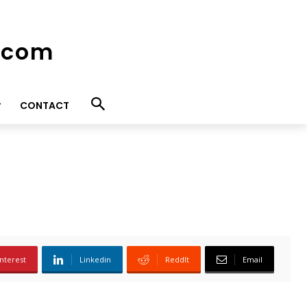
e.com
CONTACT
nterest
Linkedin
ReddIt
Email