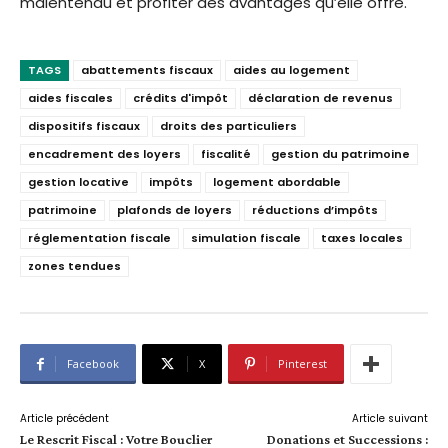
malentendu et profiter des avantages qu’elle offre.
TAGS
abattements fiscaux
aides au logement
aides fiscales
crédits d'impôt
déclaration de revenus
dispositifs fiscaux
droits des particuliers
encadrement des loyers
fiscalité
gestion du patrimoine
gestion locative
impôts
logement abordable
patrimoine
plafonds de loyers
réductions d’impôts
réglementation fiscale
simulation fiscale
taxes locales
zones tendues
Facebook
X
Pinterest
Article précédent
Article suivant
Le Rescrit Fiscal : Votre Bouclier
Donations et Successions :