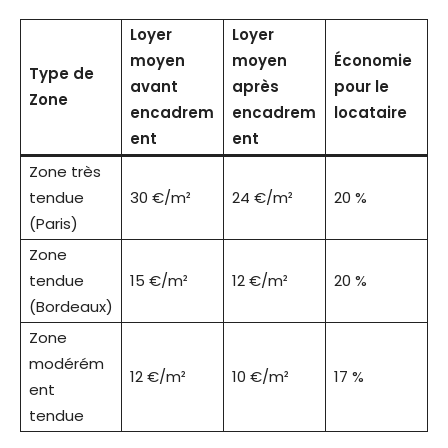
Loyer
Loyer
moyen
moyen
Économie
Type de
avant
après
pour le
Zone
encadrem
encadrem
locataire
ent
ent
Zone très
tendue
30 €/m²
24 €/m²
20 %
(Paris)
Zone
tendue
15 €/m²
12 €/m²
20 %
(Bordeaux)
Zone
modérém
12 €/m²
10 €/m²
17 %
ent
tendue